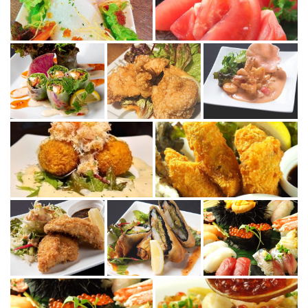
この店舗情報をシェアする
照片 | どさんこキッチン ゴリラ
北海道札幌市中央区南５条西５丁目 ジャパンランドビル1階
https://aim-gorira.owst.jp/gallery
お店情報をコピー
閉じる