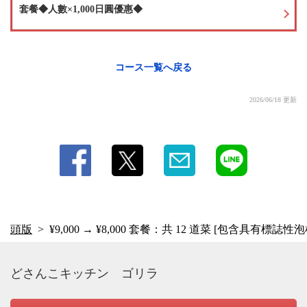
• 來自山形縣的法國梨利口酒、來自熊本縣的草莓利口酒、來自熊本縣的芒果利
套餐◆人數×1,000日圓優惠◆
口酒、來自熊本縣的漿果利口酒、來自北海道的哈斯卡普漿果利口酒、來自菲
律賓的香蕉利口酒、來自北海道的尼亞加拉葡萄利口酒
·軟飲料
百事可樂、薑汁汽水、迪卡維塔C、哈密瓜汽水、CC檸檬汁、三得利烏龍茶、
コース一覧へ戻る
伊衛門綠茶、玉米茶、柳橙汁、西柚汁
·★啤酒
・優質麥芽啤酒，泡沫豐富
2026/06/18 更新
·燒酒
• [蕃薯燒酒] 黑霧島、赤笠、黃猿、一石舍、Karari Imo、大隅 [大麥燒酒]
Iichiko、Waramugi、大隅 [泡盛] 殘波 [紫蘇] 坦克丹
·清酒
・久保田（千手）
頭版
¥9,000 → ¥8,000 套餐：共 12 道菜 [包含具有標
どさんこキッチン ゴリラ