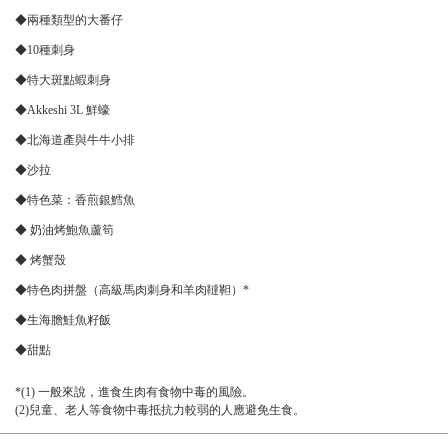
◆兩種類型的大番仔
◆10種刺身
◆特大斑點蝦刺身
◆Akkeshi 3L 鮮蠔
◆北海道產與牛牛小排
◆沙拉
◆特色菜：香煎銀鱈魚
◆ 奶油烤鮑魚蘆筍
◆ 烤蟹殼
◆特色肉拼盤（高級馬肉刺身和羊肉韃靼）*
◆生海膽鮭魚籽飯
この店舗情報をシェアする
◆甜點
*(1) 一般來說，進食生肉有食物中毒的風險。
¥9,000 → ¥8,000 套餐：共 12 道菜 [包含具有標誌性泡棉質感
(2)兒童、老人等食物中毒抵抗力較弱的人應避免生食。
的特殊麥芽] | どさんこキッチン ゴリラ
北海道札幌市中央区南５条西５丁目 ジャパンランドビル1階