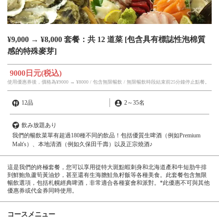
¥9,000 → ¥8,000 套餐：共 12 道菜 [包含具有標誌性泡棉質
感的特殊麥芽]
9000日元
(税込)
使用優惠券後，價格為¥9000 → ¥8000 / 包含無限暢飲 / 無限暢飲時段結束前25分鐘停止點餐。
12品
2
～
35名
飲み放題あり
我們的暢飲菜單有超過180種不同的飲品！包括優質生啤酒（例如Premium
Malt's）、本地清酒（例如久保田千壽）以及正宗燒酒♪
這是我們的終極套餐，您可以享用從特大斑點蝦刺身和北海道產和牛短肋牛排
到鮮鮑魚蘆筍黃油炒，甚至還有生海膽鮭魚籽飯等各種美食。此套餐包含無限
暢飲選項，包括札幌經典啤酒，非常適合各種宴會和派對。*此優惠不可與其他
優惠券或代金券同時使用。
コースメニュー