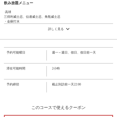
飲み放題メニュー
https://aim-gorira.owst.jp/courses/218607896
·高球
お店情報をコピー
三得利威士忌、佔邊威士忌、角瓶威士忌
・金蘇打水
・水金蘇打水、水金蘇打水薑、水金蘇打水柚子、水金蘇打水檸檬
詳しく見る
·葡萄酒
卡洛西（紅、白、黑）
·酸
• Kodawari Sakaba 檸檬酸、Kodawari Sakaba Takohai、番茄酸、鹹李子酸、茉莉
燒酒 Marika（加水或加冰塊）、JS（Marika x 蘇打水）、JO（Marika x 烏龍
閉じる
予約可能曜日
週一～週日、假日、假日前一天
茶）、JR（Marika x 綠茶）
梅酒
• 紀州南高梅酒（加冰、加水或加蘇打水）
·燒酒
滞在可能時間
2小時
·馬鈴薯燒酒，小麥蒸餾酒
自製紅茶燒酒
自製紅茶燒酒
予約締切
截止到訪前一天22:00
·清酒
- 大關
·雞尾酒
金湯力、莫斯科騾子、莫吉托、龍舌蘭日出、黑醋栗蘇打、黑醋栗橙汁、黑醋
栗葡萄汁、桃子氣泡飲、毛茸茸臍橙汁、浣熊橙汁、荔枝橙汁、荔枝葡萄汁、
このコースで使えるクーポン
咖啡利口酒牛奶、草莓牛奶、香蕉牛奶
正宗水果利口酒（加冰、加水或加蘇打水）