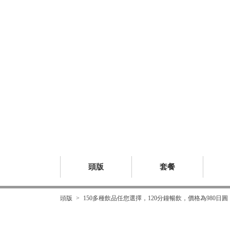
頭版
套餐
頭版
150多種飲品任您選擇，120分鐘暢飲，價格為980日圓（