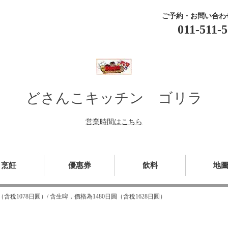
ご予約・お問い合わ
011-511-
どさんこキッチン ゴリラ
営業時間はこちら
烹飪
優惠券
飲料
地
含稅1078日圓）/ 含生啤，價格為1480日圓（含稅1628日圓）