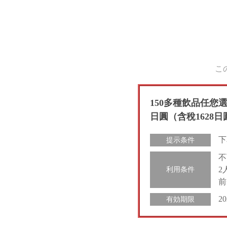
こ
150多種飲品任您選
日圓（含稅1628日
下
提示条件
不
2
利用条件
前
2
有効期限