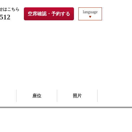
せはこちら
language
空席確認・予約する
5512
圖
座位
照片