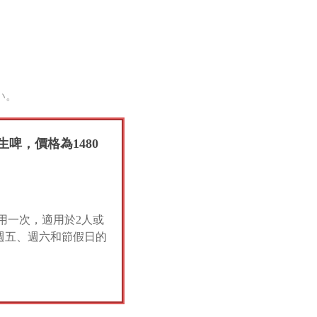
い。
生啤，價格為1480
用一次，適用於2人或
 週五、週六和節假日的