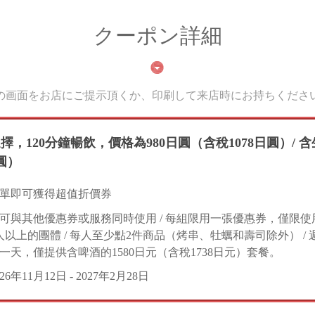
クーポン詳細
の画面をお店にご提示頂くか、印刷して来店時にお持ちくださ
擇，120分鐘暢飲，價格為980日圓（含稅1078日圓）/ 含
圓）
單即可獲得超值折價券
可與其他優惠券或服務同時使用 / 每組限用一張優惠券，僅限使
人以上的團體 / 每人至少點2件商品（烤串、牡蠣和壽司除外） /
一天，僅提供含啤酒的1580日元（含稅1738日元）套餐。
026年11月12日 - 2027年2月28日