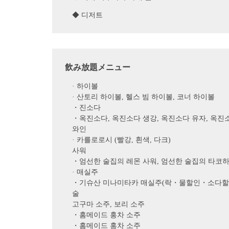
◆ 디저트
飲み放題メニュー
· 하이볼
· 산토리 하이볼, 헬스 빔 하이볼, 코너 하이볼
・진소다
・옥진소다, 옥진소다 생강, 옥진소다 유자, 옥진
와인
· 카를로로시 (빨강, 흰색, 다크)
사워
・엄선한 술집의 레몬 사워, 엄선한 술집의 타코하이,
· 매실주
・기슈산 미나미타카 매실주(락・물할인・소다할
술
고구마 소주, 보리 소주
・홈메이드 홍차 소주
・홈메이드 홍차 소주