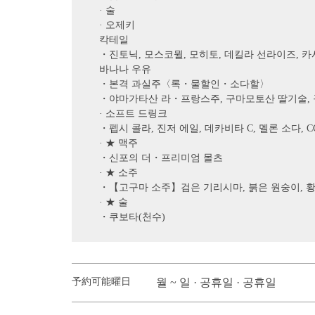
· 술
· 오제키
칵테일
・진토닉, 모스코뮐, 모히토, 데킬라 선라이즈, 카시
바나나 우유
・본격 과실주〈록・물할인・소다할〉
・야마가타산 라・프랑스주, 구마모토산 딸기술, 
· 소프트 드링크
・펩시 콜라, 진저 에일, 데카비타 C, 멜론 소다, 
· ★ 맥주
・신포의 더・프리미엄 몰츠
· ★ 소주
・【고구마 소주】검은 기리시마, 붉은 원숭이, 황
· ★ 술
・쿠보타(천수)
予約可能曜日
월 ~ 일 · 공휴일 · 공휴일