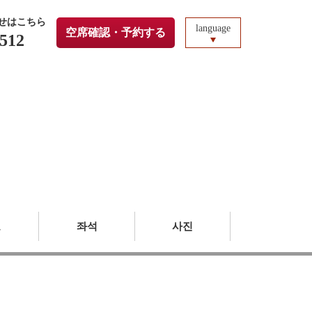
せはこちら
language
空席確認・予約する
5512
도
좌석
사진