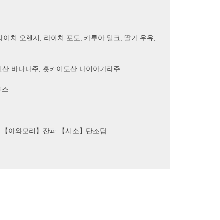
라이치 오렌지, 라이치 포도, 카루아 밀크, 딸기 우유,
핀산 바나나주, 홋카이도산 나이아가라주
주스
 구석 【아와모리】잔파 【시소】단조담