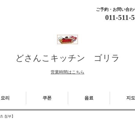
ご予約・お問い合わ
011-511-
どさんこキッチン ゴリラ
営業時間はこちら
요리
쿠폰
음료
지
몰츠 첨부】