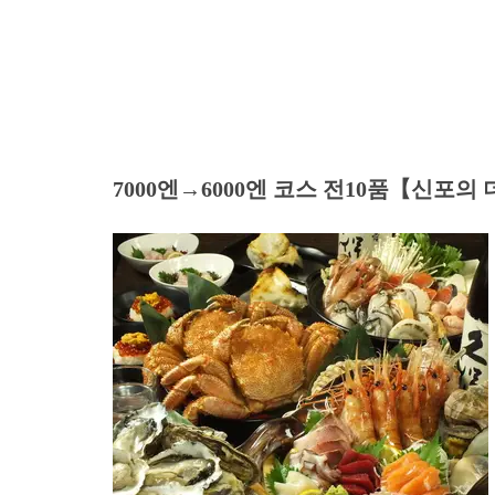
7000엔→6000엔 코스 전10품【신포