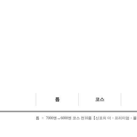
톱
코스
톱
7000엔→6000엔 코스 전10품【신포의 더・프리미엄・