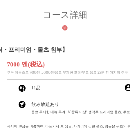
コース詳細
의 더・프리미엄・몰츠 첨부】
7000 엔
(税込)
쿠폰 이용으로 7000엔→6000엔/음료 무제한 포함/무료 음료 25분 전 마지막 주문
11品
飲み放題あり
음료 무제한 메뉴 무려 180종류 이상! 생맥주 프리미엄 몰츠, 쿠보
사시미 10점을 비롯하여, 아쓰기시 3L 생굴, 사가리의 강판 폰즈, 명물은 무츠