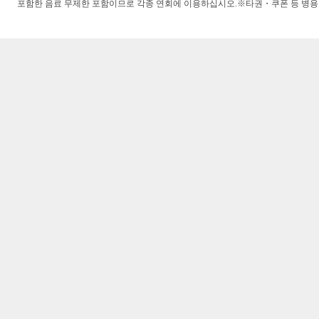
포함한 음료 무제한 포함이므로 각종 연회에 이용하십시오.※타권・쿠폰 등 병용