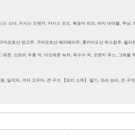
스 소다, 카시스 오렌지, 카시스 포도, 복숭아 피즈, 퍼지 네이블, 쿠냥, 
구마모토산 망고주, 구마모토산 베리베리주, 홋카이도산 하스컵주, 필리
CC 레몬, 산토리 우롱 차, 이오에몬 녹차, 옥수수 차, 오렌지 주스, 그레플 
원, 일각자, 겨자 고구마, 큰 구석 【보리 소주】 딸기, 와라 보리, 큰