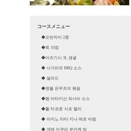
コースメニュー
◆오반자이 2종
◆회 10점
◆아츠기시 3L 생굴
◆ 사가리의 BBQ 소스
◆ 샐러드
◆명물 은무츠의 볶음
◆램 타타키산 와사비 소스
◆활 타코폰 식초 젤리
◆ 아지노 타타 키나 메로 바람
◆ 게에 이쿠라 부카케 밥