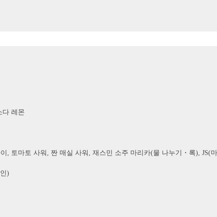
소다 레몬
 토마토 사워, 짠 매실 사워, 재스민 소주 마리카(물 나누기・록), JS(마리
인)