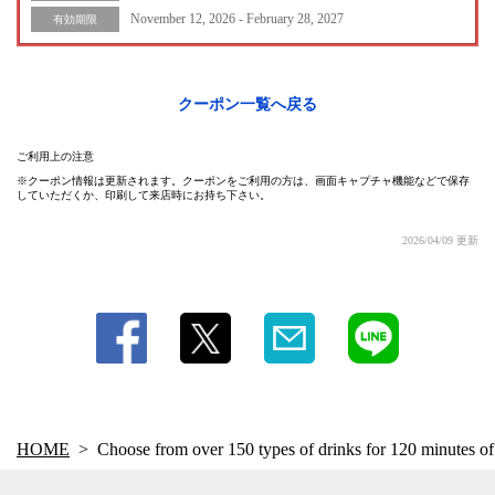
November 12, 2026 - February 28, 2027
有効期限
クーポン一覧へ戻る
この店舗情報をシェアする
ご利用上の注意
クーポン情報は更新されます。クーポンをご利用の方は、画面キャプチャ機能などで保存
していただくか、印刷して来店時にお持ち下さい。
Choose from over 150 types of drinks for 120 minutes of all-
you-can-drink for 980 yen (1078 yen including tax) / with draft
2026/04/09 更新
beer for 1480 yen (1628 yen including tax) | どさんこキッチ
ン ゴリラ
北海道札幌市中央区南５条西５丁目 ジャパンランドビル1階
https://aim-gorira.owst.jp/coupons/219201977
お店情報をコピー
HOME
Choose from over 150 types of drinks for 120 minutes of 