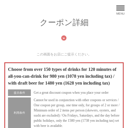
MENU
クーポン詳細
この画面をお店にご提示ください。
Choose from over 150 types of drinks for 120 minutes of
all-you-can-drink for 980 yen (1078 yen including tax) /
with draft beer for 1480 yen (1628 yen including tax)
Get a great discount coupon when you place your order
提示条件
Cannot be used in conjunction with other coupons or services /
One coupon per group, one time only, for groups of 2 or more /
Minimum order of 2 items per person (skewers, oysters, and
利用条件
sushi are excluded) / On Fridays, Saturdays, and the day before
public holidays, only the 1580 yen (1738 yen including tax) set
with beer is available.