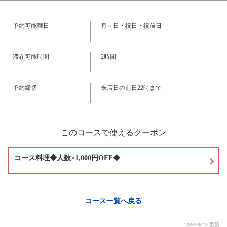
・カルロロッシ(赤・白・ダーク)
・サワー
・こだわり酒場のレモンサワー、こだわり酒場のタコハイ、トマトサワ
予約可能曜日
月～日・祝日・祝前日
ー、しょっぱい梅サワー、ジャスミン焼酎茉莉花(水割り・ロック)、JS(茉莉
閉じる
花×ソーダ)、JO(茉莉花×ウーロン茶)、JR(茉莉花×緑茶)
・梅酒
・紀州産南高梅酒(ロック・水割・ソーダ割)
滞在可能時間
2時間
・焼酎
・芋焼酎、麦焼酎
・自家製紅茶焼酎
予約締切
来店日の前日22時まで
・自家製紅茶焼酎
・日本酒
・大関
・カクテル
・ジントニック、モスコミュール、モヒート、テキーラサンライズ、カシ
このコースで使えるクーポン
スソーダ、カシスオレンジ、カシスグレープ、ピーチフィズ、ファジーネー
ブル、クーニャン、ライチオレンジ、ライチグレープ、カルーアミルク、イ
チゴミルク、バナナミルク
コース料理◆人数×1,000円OFF◆
・本格果実酒〈ロック・水割・ソーダ割〉
・山形産ラ・フランス酒、熊本産いちご酒、熊本産マンゴー酒、熊本産ベ
リーベリー酒、北海道産ハスカップ酒、フィリピン産バナナ酒、北海道産ナ
イアガラ酒
コース一覧へ戻る
・ソフトドリンク
・ペプシコーラ、ジンジャーエール、デカビタC、メロンソーダ、CCレモ
ン、サントリーウーロン茶、伊右衛門緑茶、コーン茶、オレンジジュース、
2026/06/18 更新