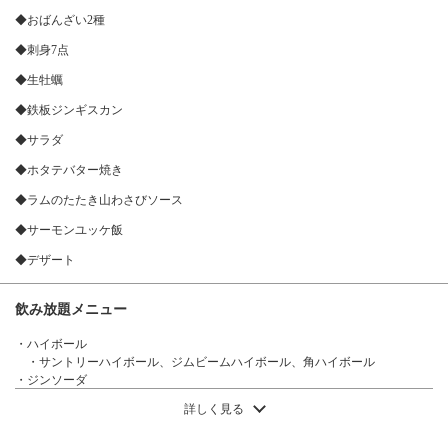
◆おばんざい2種
◆刺身7点
◆生牡蠣
◆鉄板ジンギスカン
◆サラダ
◆ホタテバター焼き
◆ラムのたたき山わさびソース
この店舗情報をシェアする
◆サーモンユッケ飯
◆デザート
6000円→5000円どさんこコース 全9品【神泡のザ・プレミ
アム・モルツ付】 | どさんこキッチン ゴリラ
飲み放題メニュー
北海道札幌市中央区南５条西５丁目 ジャパンランドビル1階
https://aim-gorira.owst.jp/courses/218607898
・ハイボール
・サントリーハイボール、ジムビームハイボール、角ハイボール
・ジンソーダ
お店情報をコピー
・翠ジンソーダ、翠ジンソーダ生姜、翠ジンソーダ柚子、翠ジンソーダレ
詳しく見る
モン
・ワイン