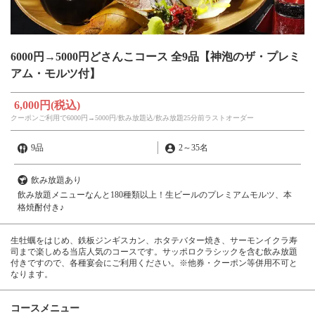
6000円→5000円どさんこコース 全9品【神泡のザ・プレミ
アム・モルツ付】
6,000円
(税込)
クーポンご利用で6000円→5000円/飲み放題込/飲み放題25分前ラストオーダー
9品
2
～
35名
飲み放題あり
飲み放題メニューなんと180種類以上！生ビールのプレミアムモルツ、本
格焼酎付き♪
生牡蠣をはじめ、鉄板ジンギスカン、ホタテバター焼き、サーモンイクラ寿
司まで楽しめる当店人気のコースです。サッポロクラシックを含む飲み放題
付きですので、各種宴会にご利用ください。※他券・クーポン等併用不可と
なります。
コースメニュー