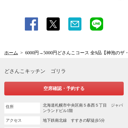
グレフルジュース
・★ビール
・神泡のザ・プレミアムモルツ
・★焼酎
・【芋焼酎】黒霧島、赤猿、黄猿、一刻者、からり芋、大隅 【麦焼酎】
いいちこ、和ら麦、大隅 【泡盛】残波 【しそ】鍛高譚
・★日本酒
・久保田(千寿)
ホーム
6000円→5000円どさんこコース 全9品【神泡の
どさんこキッチン ゴリラ
空席確認・予約する
北海道札幌市中央区南５条西５丁目 ジャパ
住所
ンランドビル1階
アクセス
地下鉄南北線 すすきの駅徒歩5分